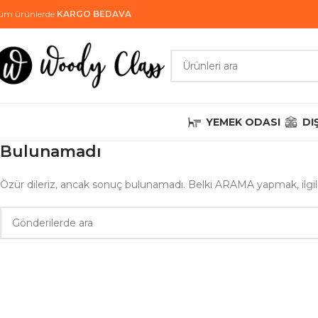
üm ürünlerde
KARGO BEDAVA
YEMEK ODASI
DI
Bulunamadı
Özür dileriz, ancak sonuç bulunamadı. Belki ARAMA yapmak, ilgili