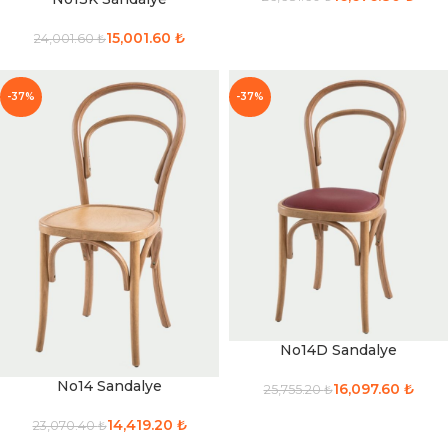
15,001.60
₺
24,001.60
₺
-37%
-37%
No14D Sandalye
No14 Sandalye
16,097.60
₺
25,755.20
₺
14,419.20
₺
23,070.40
₺