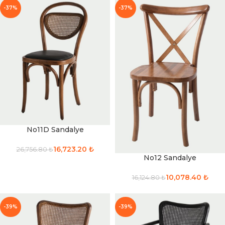
-37%
-37%
No11D Sandalye
16,723.20
₺
26,756.80
₺
No12 Sandalye
10,078.40
₺
16,124.80
₺
-39%
-39%