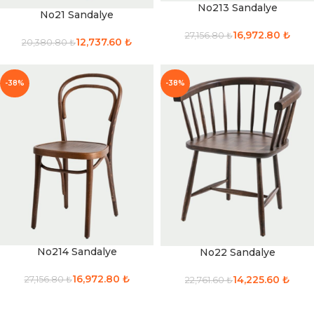
No213 Sandalye
No21 Sandalye
16,972.80
₺
27,156.80
₺
12,737.60
₺
20,380.80
₺
-38%
-38%
No214 Sandalye
No22 Sandalye
16,972.80
₺
14,225.60
₺
27,156.80
₺
22,761.60
₺