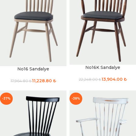
No16K Sandalye
No16 Sandalye
13,904.00
₺
22,248.00
₺
11,228.80
₺
17,964.80
₺
-37%
-38%