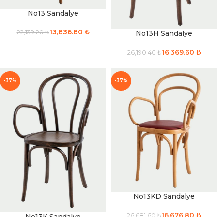
No13 Sandalye
13,836.80
₺
22,139.20
₺
No13H Sandalye
16,369.60
₺
26,190.40
₺
-37%
-37%
No13KD Sandalye
16,676.80
₺
26,681.60
₺
No13K Sandalye