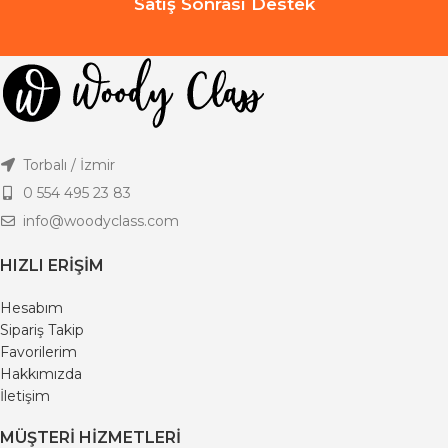
Satış Sonrası Destek
Torbalı / İzmir
0 554 495 23 83
info@woodyclass.com
HIZLI ERIŞIM
Hesabım
Sipariş Takip
Favorilerim
Hakkımızda
İletişim
MÜŞTERI HIZMETLERI