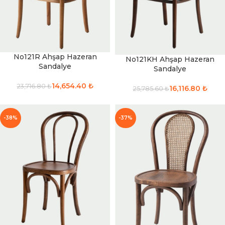
No121R Ahşap Hazeran
No121KH Ahşap Hazeran
Sandalye
Sandalye
14,654.40
₺
23,716.80
₺
16,116.80
₺
25,785.60
₺
-38%
-37%