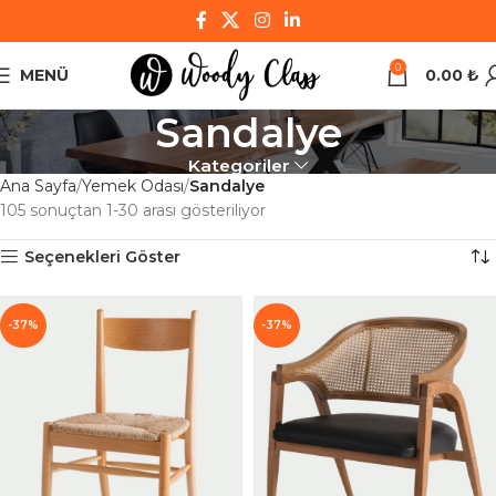
0
MENÜ
0.00
₺
Sandalye
Kategoriler
Ana Sayfa
Yemek Odası
Sandalye
105 sonuçtan 1-30 arası gösteriliyor
Seçenekleri Göster
-37%
-37%