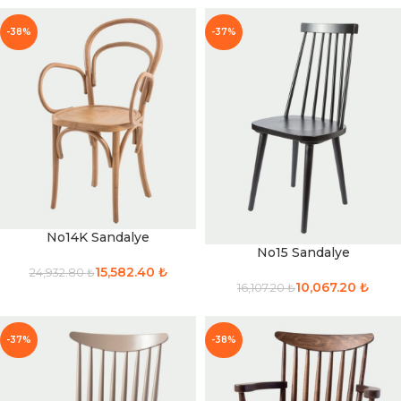
-38%
-37%
No14K Sandalye
No15 Sandalye
15,582.40
₺
24,932.80
₺
10,067.20
₺
16,107.20
₺
-37%
-38%