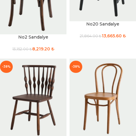
No20 Sandalye
13,665.60
₺
21,864.00
₺
No2 Sandalye
8,219.20
₺
13,152.00
₺
-38%
-38%