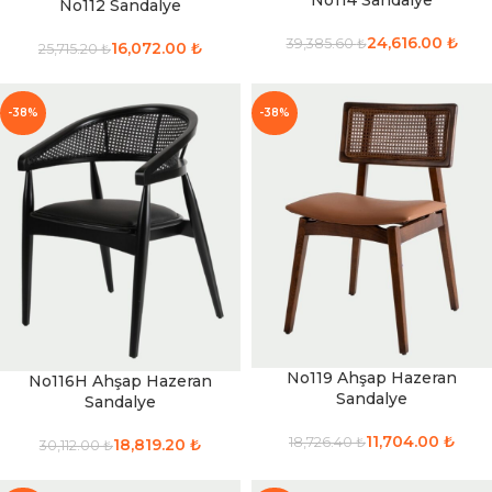
No114 Sandalye
No112 Sandalye
24,616.00
₺
39,385.60
₺
16,072.00
₺
25,715.20
₺
-38%
-38%
No119 Ahşap Hazeran
No116H Ahşap Hazeran
Sandalye
Sandalye
11,704.00
₺
18,726.40
₺
18,819.20
₺
30,112.00
₺