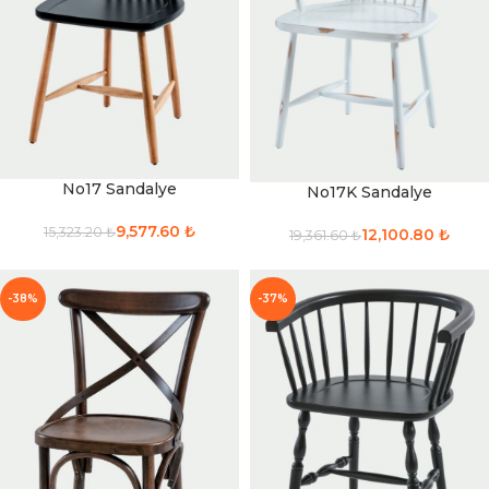
No17 Sandalye
No17K Sandalye
9,577.60
₺
15,323.20
₺
12,100.80
₺
19,361.60
₺
-38%
-37%