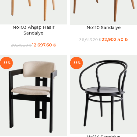
No103 Ahşap Hasır
No110 Sandalye
Sandalye
22,902.40
₺
36,643.20
₺
12,697.60
₺
20,315.20
₺
-38%
-38%