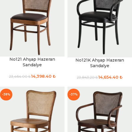
No121 Ahşap Hazeran
No121K Ahşap Hazeran
Sandalye
Sandalye
14,398.40
₺
23,464.00
₺
14,654.40
₺
23,843.20
₺
-38%
-37%