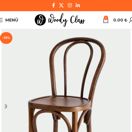
0
MENÜ
0.00
₺
-38%