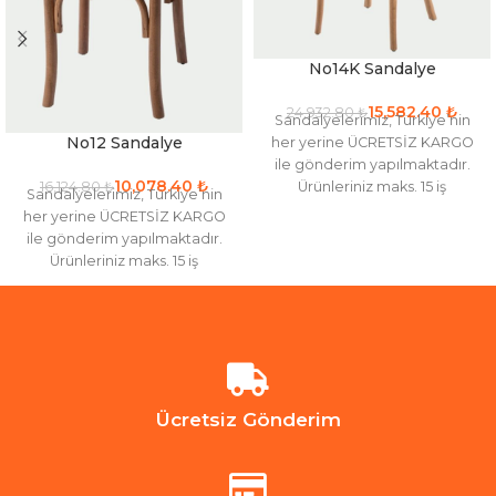
No14K Sandalye
15,582.40
₺
24,932.80
₺
Sandalyelerimiz, Türkiye’nin
No12 Sandalye
her yerine ÜCRETSİZ KARGO
ile gönderim yapılmaktadır.
10,078.40
₺
Ürünleriniz maks. 15 iş
16,124.80
₺
Sandalyelerimiz, Türkiye’nin
gününde kargoya verilir. Renk
her yerine ÜCRETSİZ KARGO
seçenekleri için iletişime
ile gönderim yapılmaktadır.
Ürünleriniz maks. 15 iş
gününde kargoya verilir. Renk
seçenekleri için iletişime
Ücretsiz Gönderim