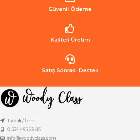
Güvenli Ödeme
Kaliteli Üretim
Satış Sonrası Destek
Torbalı / İzmir
0 554 495 23 83
info@woodyclass.com