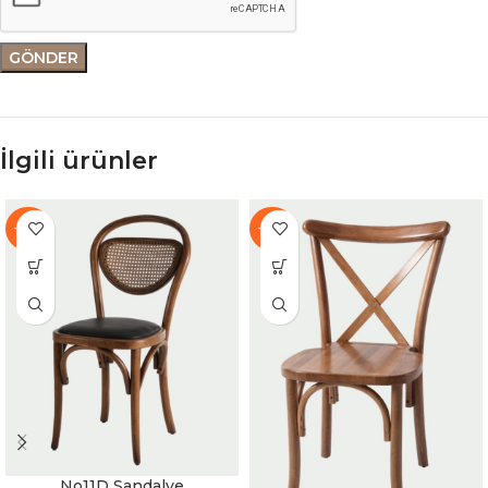
İlgili ürünler
-37%
-37%
No11D Sandalye