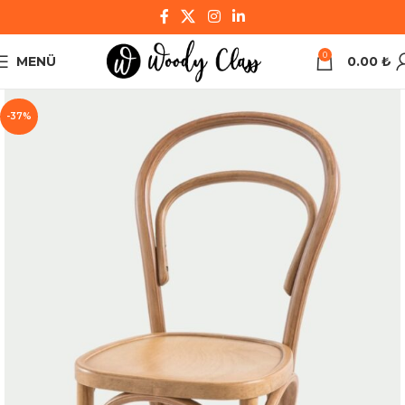
0
MENÜ
0.00
₺
-37%