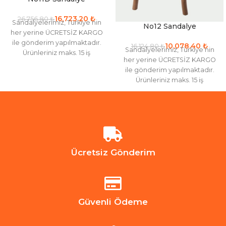
16,723.20
₺
26,756.80
₺
Sandalyelerimiz, Türkiye’nin
No12 Sandalye
her yerine ÜCRETSİZ KARGO
ile gönderim yapılmaktadır.
10,078.40
₺
16,124.80
₺
Sandalyelerimiz, Türkiye’nin
Ürünleriniz maks. 15 iş
her yerine ÜCRETSİZ KARGO
gününde kargoya verilir. Renk
ile gönderim yapılmaktadır.
seçenekleri için iletişime
Ürünleriniz maks. 15 iş
gününde kargoya verilir. Renk
seçenekleri için iletişime
Ücretsiz Gönderim
Güvenli Ödeme