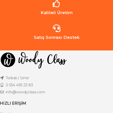
Kaliteli Üretim
Satış Sonrası Destek
Torbalı / İzmir
0 554 495 23 83
info@woodyclass.com
HIZLI ERIŞIM