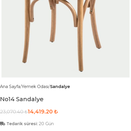
Ana Sayfa
Yemek Odası
Sandalye
No14 Sandalye
14,419.20
₺
23,070.40
₺
Tedarik süresi:
20 Gün