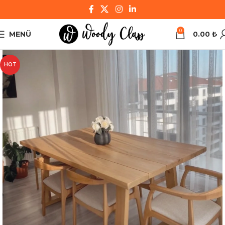
0
MENÜ
0.00
₺
HOT