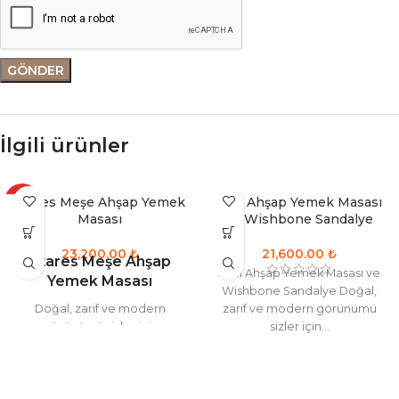
İlgili ürünler
Atares Meşe Ahşap Yemek
Avai Ahşap Yemek Masası
HOT
Masası
ve Wishbone Sandalye
₺
₺
Atares Meşe Ahşap
Avai Ahşap Yemek Masası ve
Yemek Masası
Wishbone Sandalye Doğal,
Doğal, zarif ve modern
zarif ve modern görünümü
görünümü sizler için
sizler için...
tasarlandı...