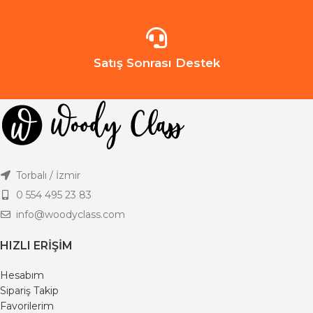
Satış Sonrası Destek
Torbalı / İzmir
0 554 495 23 83
info@woodyclass.com
HIZLI ERIŞIM
Hesabım
Sipariş Takip
Favorilerim