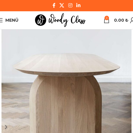
0
MENÜ
0.00
₺