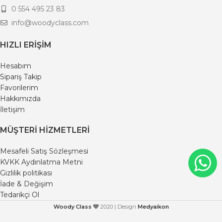
0 554 495 23 83
info@woodyclass.com
HIZLI ERIŞIM
Hesabım
Sipariş Takip
Favorilerim
Hakkımızda
İletişim
MÜŞTERI HIZMETLERI
Mesafeli Satış Sözleşmesi
KVKK Aydınlatma Metni
Gizlilik politikası
İade & Değişim
Tedarikçi Ol
Woody Class
2020 | Design
Medyaikon