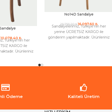
No14D Sandalye
16,097.60
₺
25,755.20
₺
Sandalyelerimiz, Türkiye’nin her
Sandalye
yerine ÜCRETSİZ KARGO ile
gönderim yapılmaktadır. Ürünleriniz
10,078.40
₺
₺
z, Türkiye’nin her
maks. 15 iş gününde kargoya verilir.
TSİZ KARGO ile
Renk seçenekleri için iletişime
ktadır. Ürünleriniz
nde kargoya verilir.
eri için iletişime
nli Ödeme
Kaliteli Üretim