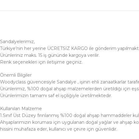
Sandalyelerimiz,
Türkiye’nin her yerine ÜCRETSİZ KARGO ile gönderim yapılmakta
Ürünleriniz maks. 15 iş gününde kargoya verilir.
Renk seçenekleri için iletişime geçiniz.
Önemli Bilgiler
Woodyclass güvencesiyle Sandalye , işinin ehli zanaatkarlar tarafı
Ürünlerimiz, %100 doğal ahşap malzemelerden üretildiği için eşsi
Ürünlerimizin tamamı saf el işçiliğiyle üretilmektedir.
Kullanılan Malzeme
1.Sınıf Üst Düzey fırınlanmış %100 doğal ahşap hammaddeler kulla
Ahşaplarımızın koruması için uygulanan doğal yağlar ve ahşap ko
hissini muhafaza eder, kullanıcı ve çevre için güvenlidir.