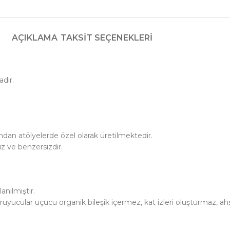
AÇIKLAMA
TAKSIT SEÇENEKLERI
dır.
ndan atölyelerde özel olarak üretilmektedir.
z ve benzersizdir.
nılmıştır.
ruyucular uçucu organik bileşik içermez, kat izleri oluşturmaz, 