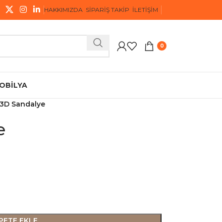
HAKKIMIZDA
SIPARIŞ TAKIP
İLETIŞIM
0
OBILYA
3D Sandalye
e
PETE EKLE