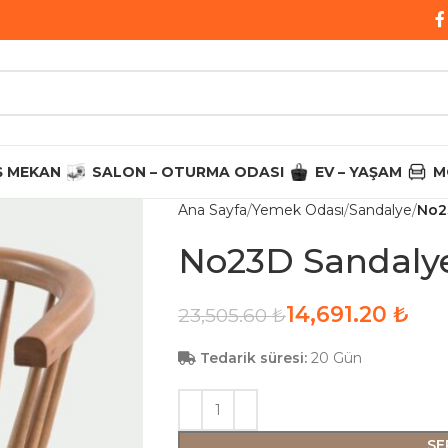
Ş MEKAN
SALON – OTURMA ODASI
EV – YAŞAM
M
Ana Sayfa
Yemek Odası
Sandalye
No2
No23D Sandaly
14,691.20
₺
23,505.60
₺
Tedarik süresi:
20 Gün
SE