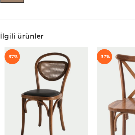
İlgili ürünler
-37%
-37%