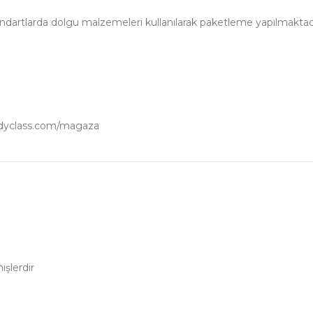
tandartlarda dolgu malzemeleri kullanılarak paketleme yapılmaktad
oodyclass.com/magaza
işlerdir