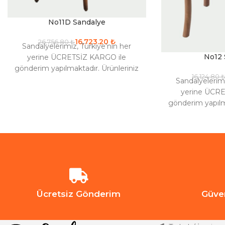
No11D Sandalye
16,723.20
₺
26,756.80
₺
Sandalyelerimiz, Türkiye’nin her
No12 
yerine ÜCRETSİZ KARGO ile
gönderim yapılmaktadır. Ürünleriniz
16,124.80
maks. 15 iş gününde kargoya verilir.
Sandalyelerimi
Renk seçenekleri için iletişime
yerine ÜCRE
gönderim yapılma
maks. 15 iş günü
Renk seçenekl
Ücretsiz Gönderim
Güve