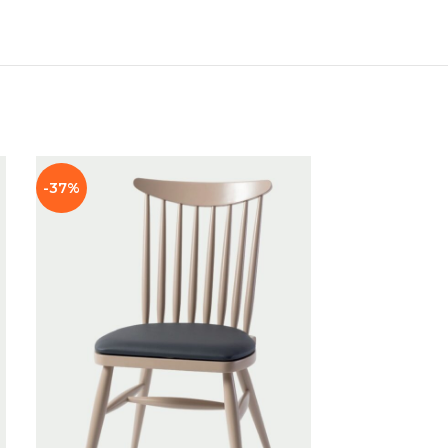
-37%
-38%